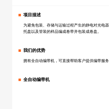
化学分析
项目描述
ROHS检测
无铅检测
重金属检测
穿透式
双束聚
为避免包装、存储与运输过程产生的静电对光电器
托盘以及管装的样品编成卷带并包装成卷盘。
我们的优势
拥有全自动编带机，可直接帮助客户提供编带服务
全自动编带机