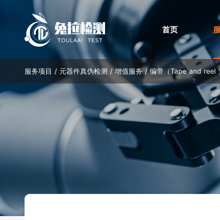
首页
服务项目 /
元器件真伪检测
/
增值服务
/
编带（Tape and reel
元器件真伪检测
质量认证
深圳市兔拉检测科技
兔拉检测通过了检验检测机构资质认定
破坏性检测
:
外观检
独立第三方元器件检
（CMA）、ISO 9001质量管理体系、ISO
开盖检
丙酮测试
刮擦测试
计量认证)以及ISO
14001环境管理体系及ISO 45001职业健康
超声波
安全管理体系等认证，并拥有多项专利。
HCT测试（Heated Chemical Test）
开盖检测
功能检
无损检测
:
内部水
标签检测
外观检测
X-RAY检测
功能检测
CT检测（3D x-ray）
增值服务
:
编带（Tape and reel ）
烘烤（Baking ）