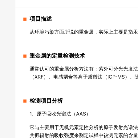
化学分析
项目描述
ROHS检测
无铅检测
重金属检测
穿透式
双束聚
从环境污染方面所说的重金属，实际上主要是指汞
重金属的定量检测技术
通常认可的重金属分析方法有：紫外可分光光度法（
（XRF）、电感耦合等离子质谱法（ICP-MS
检测项目分析
1、原子吸收光谱法（AAS）
它与主要用于无机元素定性分析的原子发射光谱
共振辐射的吸收强度来测定试样中被测元素的含量