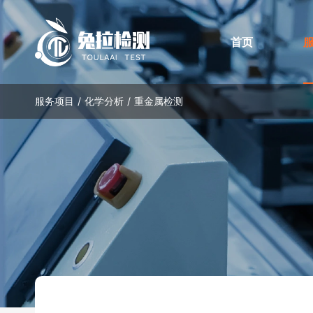
首页
服务项目 /
化学分析
/
重金属检测
元器件真伪检测
质量认证
深圳市兔拉检测科技
兔拉检测通过了检验检测机构资质认定
破坏性检测
:
外观检
独立第三方元器件检
（CMA）、ISO 9001质量管理体系、ISO
开盖检
丙酮测试
刮擦测试
计量认证)以及ISO
14001环境管理体系及ISO 45001职业健康
超声波
安全管理体系等认证，并拥有多项专利。
HCT测试（Heated Chemical Test）
开盖检测
功能检
无损检测
:
内部水
标签检测
外观检测
X-RAY检测
功能检测
CT检测（3D x-ray）
增值服务
:
编带（Tape and reel ）
烘烤（Baking ）